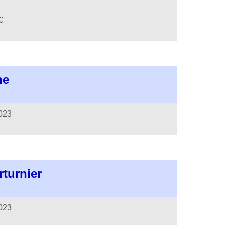
€
he
2023
turnier
2023